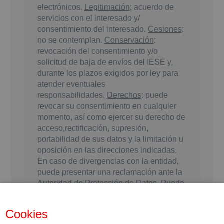
electrónicos.
Legitimación
: acuerdo de
servicios con el interesado y/
consentimiento del interesado.
Cesiones
:
no se contemplan.
Conservación
:
revocación del consentimiento y/o
solicitud de baja de envíos del IESE y,
durante los plazos exigidos por ley para
atender eventuales
responsabilidades.
Derechos
: puede
revocar su consentimiento en cualquier
momento, así como ejercer su derecho de
acceso,rectificación, supresión,
portabilidad de sus datos y la limitación u
oposición en las direcciones indicadas.
En caso de divergencias con la entidad,
puede presentar una reclamación ante la
Autoridad de Protección de Datos. Puede
consultar información adicional sobre
protección de datos
aquí
.
Cookies