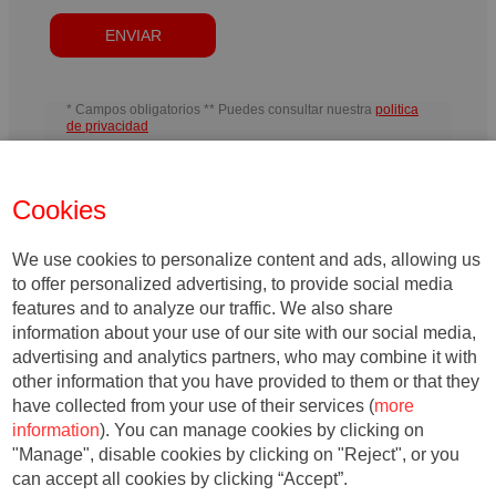
* Campos obligatorios ** Puedes consultar nuestra
politica
de privacidad
Responsable: IESE Business School. Propósito: Gestionar las
actividades desarrolladas por IESE y enviar información relacionada
con la actividad de IESE o las entidades pertenecientes a su ámbito
Cookies
educativo, incluyendo medios electrónicos. Derechos: Puede retirar su
consentimiento, así como ejercer sus derechos de acceso,
rectificación, supresión, portabilidad, limitación u oposición, en las
direcciones indicadas, en cualquier momento. En caso de desacuerdo,
We use cookies to personalize content and ads, allowing us
puede presentar una queja ante la AEPD.
to offer personalized advertising, to provide social media
features and to analyze our traffic. We also share
information about your use of our site with our social media,
advertising and analytics partners, who may combine it with
other information that you have provided to them or that they
have collected from your use of their services (
more
information
). You can manage cookies by clicking on
"Manage", disable cookies by clicking on "Reject", or you
can accept all cookies by clicking “Accept”.