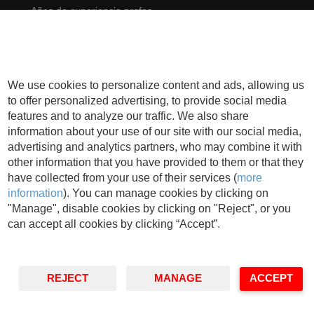
He leído y acepto los términos y condiciones que
Cookies
se explican a continuación ** *
We use cookies to personalize content and ads, allowing us
to offer personalized advertising, to provide social media
features and to analyze our traffic. We also share
information about your use of our site with our social media,
* Campos obligatorios ** Puedes consultar nuestra
politica de
advertising and analytics partners, who may combine it with
privacidad
other information that you have provided to them or that they
Responsable: IESE Business School. Propósito: Gestionar las actividades
have collected from your use of their services (
more
desarrolladas por IESE y enviar información relacionada con la actividad de
information
). You can manage cookies by clicking on
IESE o las entidades pertenecientes a su ámbito educativo, incluyendo
"Manage", disable cookies by clicking on "Reject", or you
medios electrónicos. Derechos: Puede retirar su consentimiento, así como
ejercer sus derechos de acceso, rectificación, supresión, portabilidad,
can accept all cookies by clicking “Accept”.
limitación u oposición, en las direcciones indicadas, en cualquier momento.
En caso de desacuerdo, puede presentar una queja ante la AEPD.
REJECT
MANAGE
ACCEPT